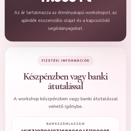
Az ár tartalmazza az élményalapú workshopot, az
ajándék esszenciális olajat és a kapcsolódó
segédanyagokat.
FIZETÉSI INFORMÁCIÓK
Készpénzben vagy banki
átutalással
A workshop készpénzben vagy banki átutalással
vehető igénybe.
BANKSZÁMLASZÁM