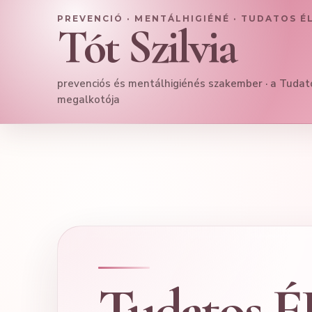
PREVENCIÓ · MENTÁLHIGIÉNÉ · TUDATOS É
Tót Szilvia
prevenciós és mentálhigiénés szakember · a Tuda
megalkotója
Tudatos 