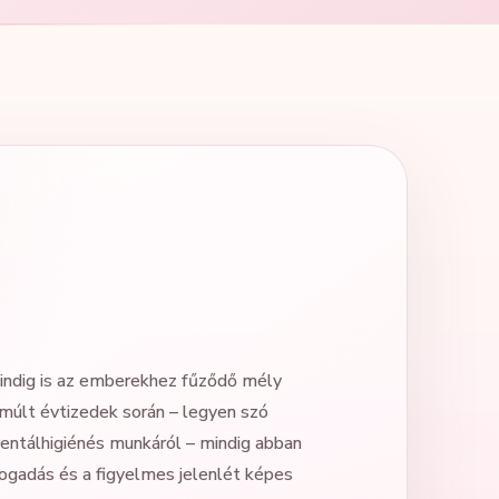
ndig is az emberekhez fűződő mély
múlt évtizedek során – legyen szó
mentálhigiénés munkáról – mindig abban
fogadás és a figyelmes jelenlét képes