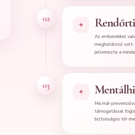
02
Rendőrti
✦
Az emberekkel való
meghatározó volt: 
jellemezte a mind
03
Mentálhi
✦
Ma már prevencióva
támogatással fogla
biztonságos tér m