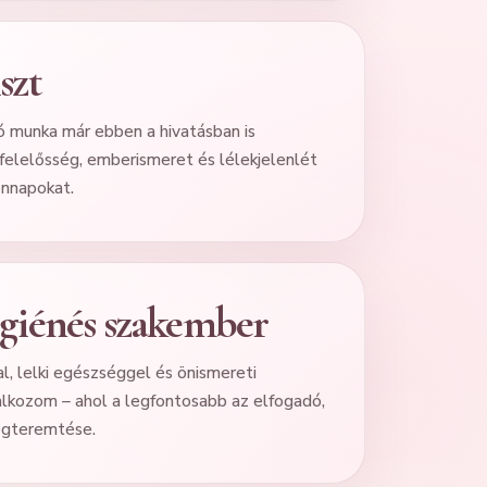
szt
 munka már ebben a hivatásban is
felelősség, emberismeret és lélekjelenlét
ennapokat.
giénés szakember
l, lelki egészséggel és önismereti
lkozom – ahol a legfontosabb az elfogadó,
egteremtése.