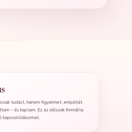
s
mcsak tudást, hanem figyelmet, empátiát
dtam – és kaptam. Ez az időszak formálta
ó kapcsolódásomat.