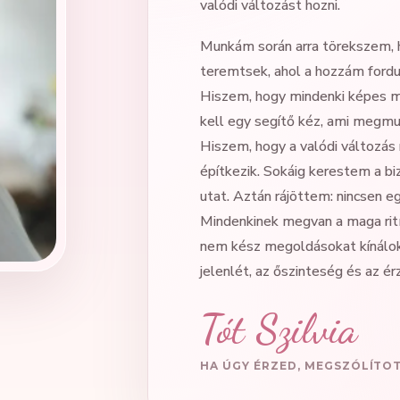
valódi változást hozni.
Munkám során arra törekszem, 
teremtsek, ahol a hozzám fordu
Hiszem, hogy mindenki képes me
kell egy segítő kéz, ami megmut
Hiszem, hogy a valódi változás 
építkezik. Sokáig kerestem a bi
utat. Aztán rájöttem: nincsen e
Mindenkinek megvan a maga rit
nem kész megoldásokat kínálok
jelenlét, az őszinteség és az é
Tót Szilvia
HA ÚGY ÉRZED, MEGSZÓLÍTOT