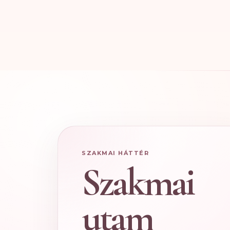
SZAKMAI HÁTTÉR
Szakmai
utam