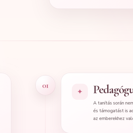
01
Pedagógu
✦
A tanítás során ne
és támogatást is a
az emberekhez val