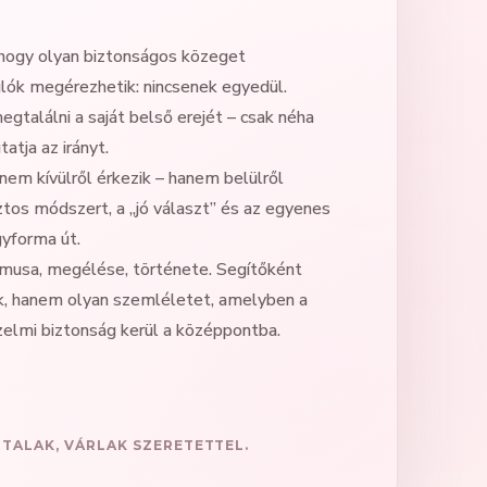
hogy olyan biztonságos közeget
lók megérezhetik: nincsenek egyedül.
gtalálni a saját belső erejét – csak néha
atja az irányt.
nem kívülről érkezik – hanem belülről
ztos módszert, a „jó választ” és az egyenes
gyforma út.
musa, megélése, története. Segítőként
, hanem olyan szemléletet, amelyben a
rzelmi biztonság kerül a középpontba.
TALAK, VÁRLAK SZERETETTEL.