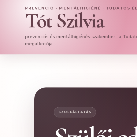
PREVENCIÓ · MENTÁLHIGIÉNÉ · TUDATOS É
Tót Szilvia
prevenciós és mentálhigiénés szakember · a Tuda
megalkotója
SZOLGÁLTATÁS