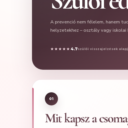
Szülői e
A prevenció nem félelem, hanem tuda
helyzetekhez – osztály vagy iskolai 
★★★★★
4.7
szülői visszajelzések alap
01
Mit kapsz a csom