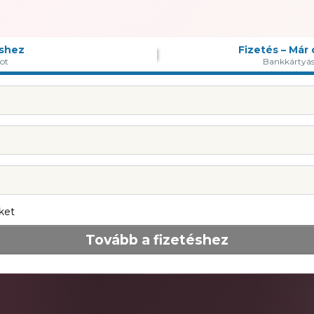
éshez
Fizetés – Már
ot
Bankkártyás 
ket
Tovább a fizetéshez