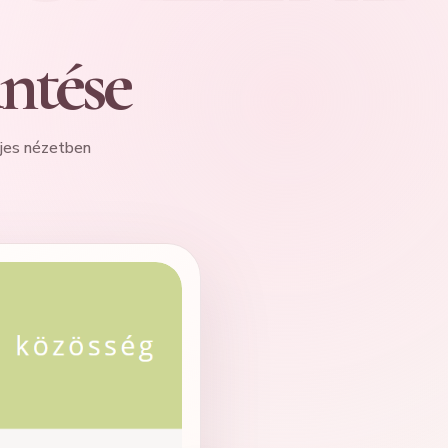
intése
ljes nézetben