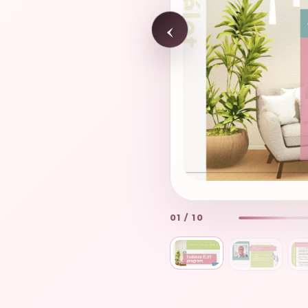
‹
01
/
10