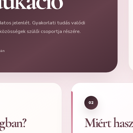
dukáció
tos jelenlét. Gyakorlati tudás valódi
közösségek szülői csoportja részére.
ján
02
agban?
Miért has