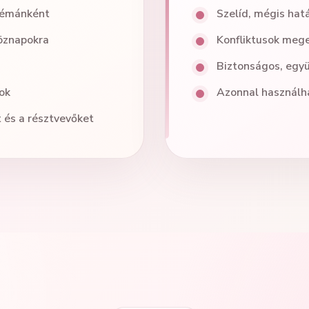
 témánként
Szelíd, mégis hatá
köznapokra
Konfliktusok mege
Biztonságos, egy
ok
Azonnal használh
t és a résztvevőket